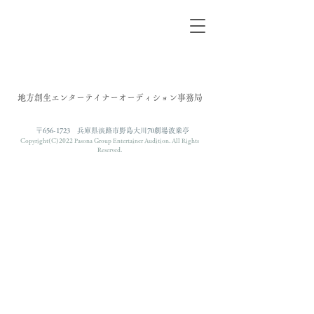
​地方創生エンターテイナーオーディション事務局
〒656-1723 兵庫県淡路市野島大川70劇場波乗亭
Copyright(C)2022 Pasona Group Entertainer Audition. All Rights
Reserved.